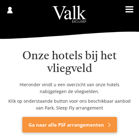
Gespaard
€
Registreren
0,00
Onze hotels bij het
vliegveld
Hieronder vindt u een overzicht van onze hotels
nabijgelegen de vliegvelden.
Klik op onderstaande button voor ons beschikbaar aanbod
van Park, Sleep Fly arrangement
Ga naar alle PSF arrangementen