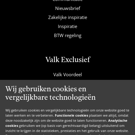
Nieuwsbrief
Zakelijke inspiratie
Inspiratie
BTW regeling
Valk Exclusief
Valk Voordeel
Valk Cadeaucard
Wij gebruiken cookies en
Valk Suites
vergelijkbare technologieën
Valk Jobs
Valk Exclusief Membership
Wij gebruiken cookies en vergelijkbare technologieën om onze website goed te
laten werken en te verbeteren.
Functionele cookies
plaatsen we altijd, omdat
Valk Voor Thuis
deze noodzakelijk zijn om de website goed te laten functioneren.
Analytische
cookies
gebruiken we (op basis van gerechtvaardigd belang) uitsluitend om
Valk Exclusief Zakelijk
inzicht te krijgen in de statistieken, prestaties en het gebruik van onze website.