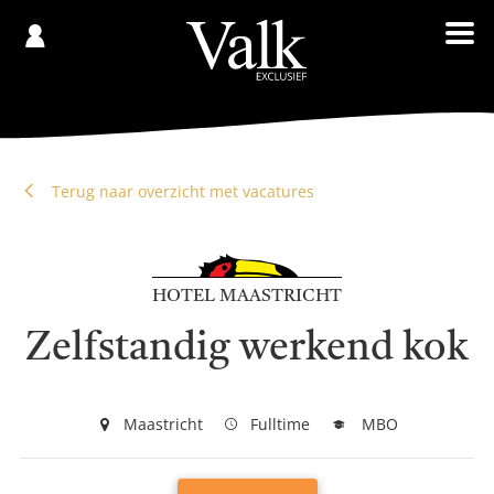
Gespaard
€
Registreren
0,00
Terug naar overzicht met vacatures
HOTEL MAASTRICHT
Zelfstandig werkend kok
Maastricht
Fulltime
MBO