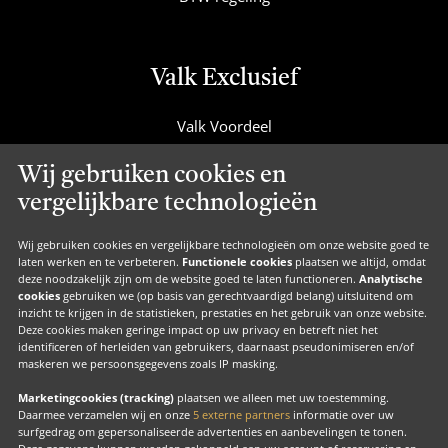
Valk Exclusief
Valk Voordeel
Valk Cadeaucard
Wij gebruiken cookies en
Valk Suites
vergelijkbare technologieën
Valk Jobs
Valk Exclusief Membership
Wij gebruiken cookies en vergelijkbare technologieën om onze website goed te
laten werken en te verbeteren.
Functionele cookies
plaatsen we altijd, omdat
Valk Voor Thuis
deze noodzakelijk zijn om de website goed te laten functioneren.
Analytische
cookies
gebruiken we (op basis van gerechtvaardigd belang) uitsluitend om
Valk Exclusief Zakelijk
inzicht te krijgen in de statistieken, prestaties en het gebruik van onze website.
Deze cookies maken geringe impact op uw privacy en betreft niet het
MVO
identificeren of herleiden van gebruikers, daarnaast pseudonimiseren en/of
maskeren we persoonsgegevens zoals IP masking.
Contact
Marketingcookies (tracking)
plaatsen we alleen met uw toestemming.
Daarmee verzamelen wij en onze
5 externe partners
informatie over uw
surfgedrag om gepersonaliseerde advertenties en aanbevelingen te tonen.