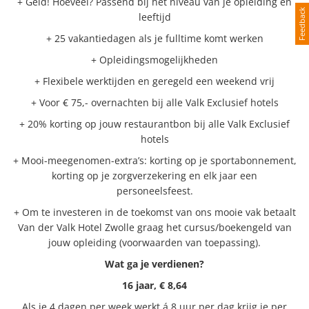
+ Geld! Hoeveel? Passend bij het niveau van je opleiding en
Feedback
leeftijd
+ 25 vakantiedagen als je fulltime komt werken
+ Opleidingsmogelijkheden
+ Flexibele werktijden en geregeld een weekend vrij
+ Voor € 75,- overnachten bij alle Valk Exclusief hotels
+ 20% korting op jouw restaurantbon bij alle Valk Exclusief
hotels
+ Mooi-meegenomen-extra’s: korting op je sportabonnement,
korting op je zorgverzekering en elk jaar een
personeelsfeest.
+ Om te investeren in de toekomst van ons mooie vak betaalt
Van der Valk Hotel Zwolle graag het cursus/boekengeld van
jouw opleiding (voorwaarden van toepassing).
Wat ga je verdienen?
16 jaar, € 8,64
Als je 4 dagen per week werkt á 8 uur per dag krijg je per