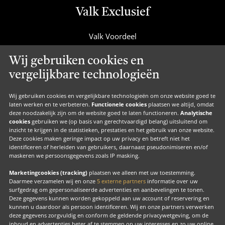
Valk Exclusief
Valk Voordeel
Valk Cadeaucard
Wij gebruiken cookies en
Valk Suites
vergelijkbare technologieën
Valk Jobs
Valk Exclusief Membership
Wij gebruiken cookies en vergelijkbare technologieën om onze website goed te
laten werken en te verbeteren.
Functionele cookies
plaatsen we altijd, omdat
Valk Voor Thuis
deze noodzakelijk zijn om de website goed te laten functioneren.
Analytische
cookies
gebruiken we (op basis van gerechtvaardigd belang) uitsluitend om
Valk Exclusief Zakelijk
inzicht te krijgen in de statistieken, prestaties en het gebruik van onze website.
Deze cookies maken geringe impact op uw privacy en betreft niet het
MVO
identificeren of herleiden van gebruikers, daarnaast pseudonimiseren en/of
Contact
maskeren we persoonsgegevens zoals IP masking.
Marketingcookies (tracking)
plaatsen we alleen met uw toestemming.
Daarmee verzamelen wij en onze
5 externe partners
informatie over uw
surfgedrag om gepersonaliseerde advertenties en aanbevelingen te tonen.
Facebook
Instagram
LinkedIn
Deze gegevens kunnen worden gekoppeld aan uw account of reservering en
kunnen u daardoor als persoon identificeren. Wij en onze partners verwerken
deze gegevens zorgvuldig en conform de geldende privacywetgeving, om de
inhoud en advertenties beter af te stemmen op uw interesses en zo uw online