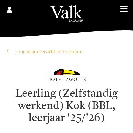
Gespaard
€
Registreren
0,00
Terug naar overzicht met vacatures
HOTEL ZWOLLE
Leerling (Zelfstandig
werkend) Kok (BBL,
leerjaar '25/'26)