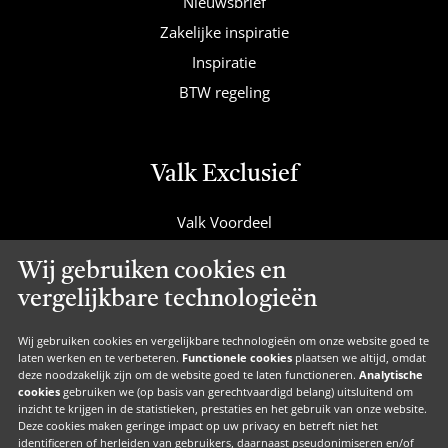
Nieuwsbrief
Zakelijke inspiratie
Inspiratie
BTW regeling
Valk Exclusief
Valk Voordeel
Valk Cadeaucard
Wij gebruiken cookies en
Valk Suites
vergelijkbare technologieën
Valk Jobs
Valk Exclusief Membership
Wij gebruiken cookies en vergelijkbare technologieën om onze website goed te
laten werken en te verbeteren.
Functionele cookies
plaatsen we altijd, omdat
Valk Voor Thuis
deze noodzakelijk zijn om de website goed te laten functioneren.
Analytische
cookies
gebruiken we (op basis van gerechtvaardigd belang) uitsluitend om
Valk Exclusief Zakelijk
inzicht te krijgen in de statistieken, prestaties en het gebruik van onze website.
Deze cookies maken geringe impact op uw privacy en betreft niet het
MVO
identificeren of herleiden van gebruikers, daarnaast pseudonimiseren en/of