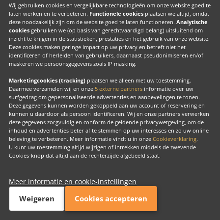
Valk Exclusief Membership
Wij gebruiken cookies en vergelijkbare technologieën om onze website goed te
laten werken en te verbeteren.
Functionele cookies
plaatsen we altijd, omdat
Valk Voor Thuis
deze noodzakelijk zijn om de website goed te laten functioneren.
Analytische
cookies
gebruiken we (op basis van gerechtvaardigd belang) uitsluitend om
Valk Exclusief Zakelijk
inzicht te krijgen in de statistieken, prestaties en het gebruik van onze website.
Deze cookies maken geringe impact op uw privacy en betreft niet het
MVO
identificeren of herleiden van gebruikers, daarnaast pseudonimiseren en/of
maskeren we persoonsgegevens zoals IP masking.
Contact
Marketingcookies (tracking)
plaatsen we alleen met uw toestemming.
Daarmee verzamelen wij en onze
5 externe partners
informatie over uw
surfgedrag om gepersonaliseerde advertenties en aanbevelingen te tonen.
Facebook
Instagram
LinkedIn
Deze gegevens kunnen worden gekoppeld aan uw account of reservering en
kunnen u daardoor als persoon identificeren. Wij en onze partners verwerken
deze gegevens zorgvuldig en conform de geldende privacywetgeving, om de
inhoud en advertenties beter af te stemmen op uw interesses en zo uw online
beleving te verbeteren. Meer informatie vindt u in onze
Cookieverklaring
.
U kunt uw toestemming altijd wijzigen of intrekken middels de zwevende
Copyright
Cookies-knop dat altijd aan de rechterzijde afgebeeld staat.
Cook
beh
Meer informatie en cookie-instellingen
Valk Exclusief
Exclusief, voor ons allemaal
Weigeren
Cookies accepteren