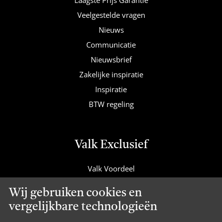
Laagste Prijs Garantie
Veelgestelde vragen
Nieuws
Communicatie
Nieuwsbrief
Zakelijke inspiratie
Inspiratie
BTW regeling
Valk Exclusief
Valk Voordeel
Valk Cadeaucard
Wij gebruiken cookies en
Valk Suites
vergelijkbare technologieën
Valk Jobs