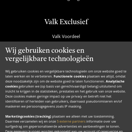
Valk Exclusief
Valk Voordeel
Valk Cadeaucard
Wij gebruiken cookies en
Valk Suites
vergelijkbare technologieën
Valk Jobs
Valk Exclusief Membership
Wij gebruiken cookies en vergelijkbare technologieën om onze website goed te
laten werken en te verbeteren.
Functionele cookies
plaatsen we altijd, omdat
Valk Voor Thuis
deze noodzakelijk zijn om de website goed te laten functioneren.
Analytische
cookies
gebruiken we (op basis van gerechtvaardigd belang) uitsluitend om
Valk Exclusief Zakelijk
inzicht te krijgen in de statistieken, prestaties en het gebruik van onze website.
Deze cookies maken geringe impact op uw privacy en betreft niet het
MVO
identificeren of herleiden van gebruikers, daarnaast pseudonimiseren en/of
maskeren we persoonsgegevens zoals IP masking.
Contact
Marketingcookies (tracking)
plaatsen we alleen met uw toestemming.
Daarmee verzamelen wij en onze
5 externe partners
informatie over uw
surfgedrag om gepersonaliseerde advertenties en aanbevelingen te tonen.
Facebook
Instagram
LinkedIn
Deze gegevens kunnen worden gekoppeld aan uw account of reservering en