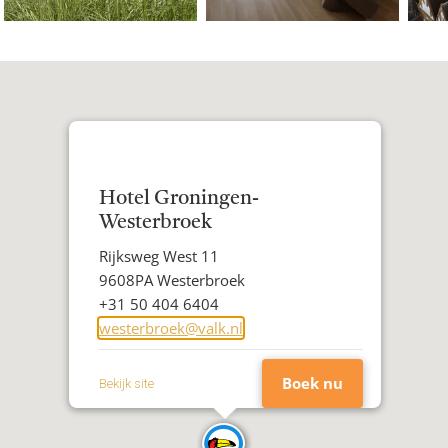
Hotel Groningen-
Westerbroek
Adres
Rijksweg West 11
Postcode
9608PA Westerbroek
Woonplaats
Telefoon
+31 50 404 6404
E-
westerbroek@valk.nl
mailadres
Boek nu
Bekijk site