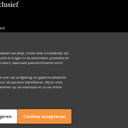
clusief
ard
f Membership
is
laatsen we altijd, omdat deze noodzakelijk zijn
Zakelijk
ht te krijgen in de statistieken, prestaties en
ebruikers, daarnaast pseudonimiseren en/of
e over uw surfgedrag om gepersonaliseerde
r als persoon identificeren. Wij en onze
stemmen op uw interesses en zo uw online
ht
Coo
beh
geren
Cookies accepteren