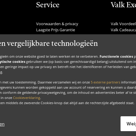
Service
Valk Ex
Voorwaarden & privacy
Valk Voordeel
Laagste Prijs Garantie
Valk Cadeauc
Veelgestelde vragen
Valk Suites
Nieuws
Valk Jobs
en vergelijkbare technologieën
Communicatie
Valk Exclusie
Nieuwsbrief
Valk Voor Thu
ogieën om onze website goed te laten werken en te verbeteren.
Functionele cookies
p
Zakelijke inspiratie
Valk Exclusief 
ytische cookies
gebruiken we (op basis van gerechtvaardigd belang) uitsluitend om inzic
Inspiratie
MVO
en geringe impact op uw privacy en betreft niet het identificeren of herleiden van g
g.
BTW regeling
Contact
en met uw toestemming. Daarmee verzamelen wij en onze
5 externe partners
informati
gegevens kunnen worden gekoppeld aan uw account of reservering en kunnen u daardoo
n conform de geldende privacywetgeving, om de inhoud en advertenties beter af te 
u in onze
Cookieverklaring
.
Copyrig
acebook
Instagram
LinkedIn
ken middels de zwevende Cookies-knop dat altijd aan de rechterzijde afgebeeld staat.
Valk Exclusief
Exclusief, voor ons allemaal
Wei
gen