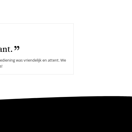
ant.
diening was vriendelijk en attent. We
s!