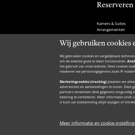
Reserveren
Kamers & Suites
Arrangementen
Feestdagen
Tafel reserveren
Wij gebruiken cookies 
Last minutes
Nachtje weg
Wij gebruiken cookies en vergelijkbare technol
Weekendje weg
om de website goed te laten functioneren.
Anal
Restaurant voordeel
het gebruik van onze website. Deze cookies mak
maskeren we persoonsgegevens zoals IP maskin
Activiteiten kalender
Marketingcookies (tracking)
plaatsen we alle
advertenties en aanbevelingen te tonen. Deze 
partners verwerken deze gegevens zorgvuldig e
beleving te verbeteren. Meer informatie vindt 
F
U kunt uw toestemming altijd wijzigen of intrek
Meer informatie en cookie-instellin