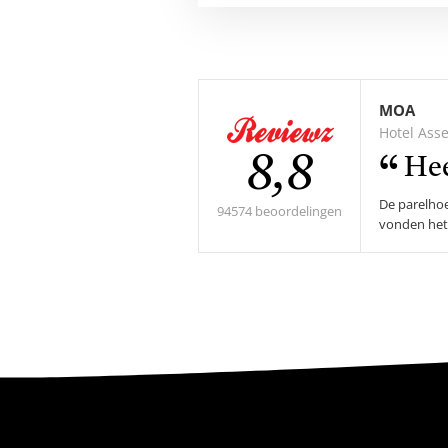
MOA
Hotel Ass
Gemiddel
8,8
Hee
De parelhoe
score:
94574 beoordelingen
vonden het 