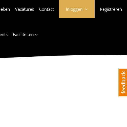
oeken
Vacatures
Contact
Inloggen
Registreren
ents
Faciliteiten