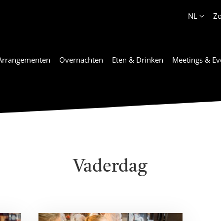
Account
NL
Z
Arrangementen
Overnachten
Eten & Drinken
Meetings & Ev
Vaderdag