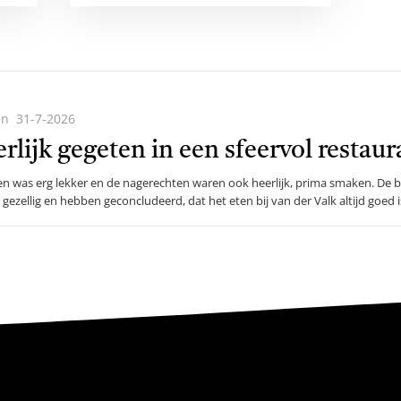
en
31-7-2026
de
rlijk gegeten in een sfeervol restaur
n was erg lekker en de nagerechten waren ook heerlijk, prima smaken. De be
gezellig en hebben geconcludeerd, dat het eten bij van der Valk altijd goed i