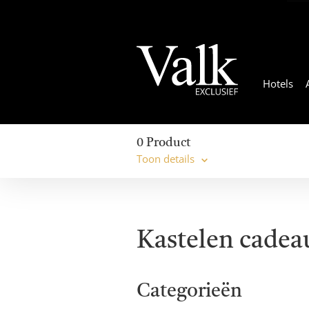
Hotels
0
Product
Toon details
Kastelen cade
Categorieën
Navigat