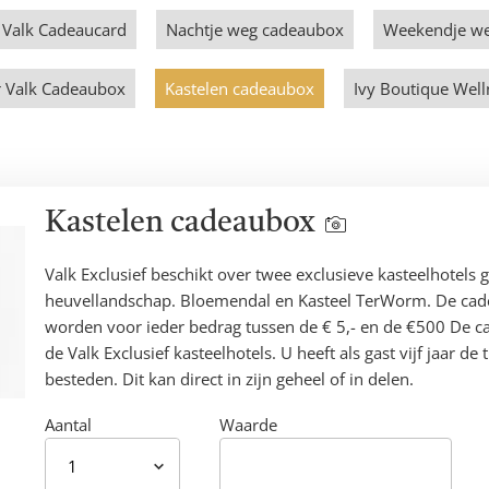
 Valk Cadeaucard
Nachtje weg cadeaubox
Weekendje w
r Valk Cadeaubox
Kastelen cadeaubox
Ivy Boutique Wel
Kastelen cadeaubox
Show
gallery
Valk Exclusief beschikt over twee exclusieve kasteelhotels
heuvellandschap. Bloemendal en Kasteel TerWorm. De ca
worden voor ieder bedrag tussen de € 5,- en de €500 De ca
de Valk Exclusief kasteelhotels. U heeft als gast vijf jaar de
besteden. Dit kan direct in zijn geheel of in delen.
Product
Aantal
Waarde
met
vrije