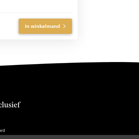
In winkelmand
clusief
ard