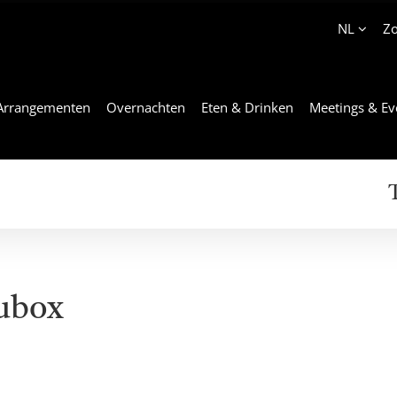
Account
NL
Z
Arrangementen
Overnachten
Eten & Drinken
Meetings & Ev
aubox
ie