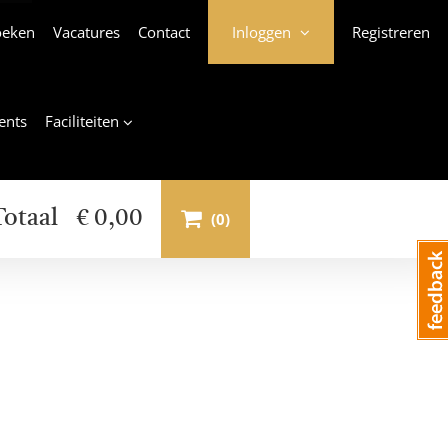
oeken
Vacatures
Contact
Inloggen
Registreren
ents
Faciliteiten
Basket
€
0,00
Totaal
(
0
)