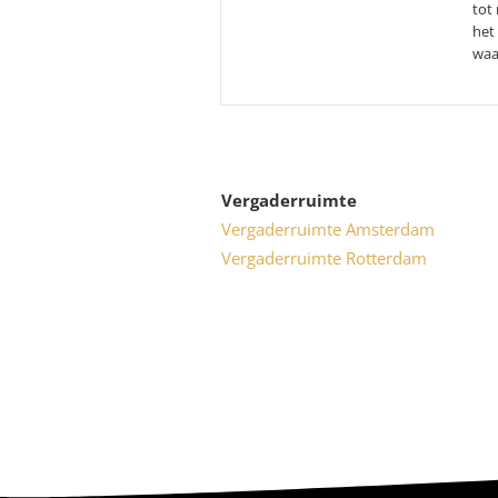
score:
tot
het
waa
Vergaderruimte
Vergaderruimte Amsterdam
Vergaderruimte Rotterdam