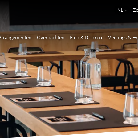
Account
NL
Z
Arrangementen
Overnachten
Eten & Drinken
Meetings & Ev