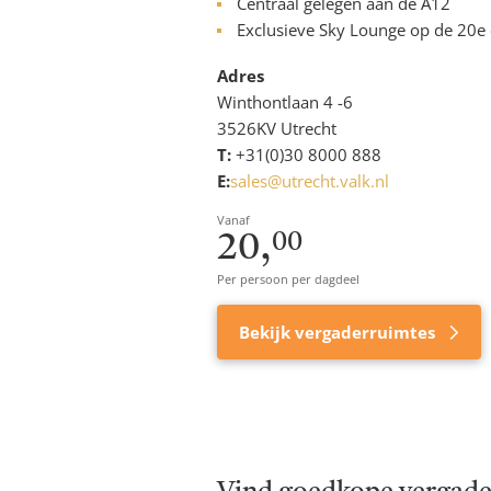
Centraal gelegen aan de A12
Exclusieve Sky Lounge op de 20e 
Adres
Winthontlaan 4 -6
3526KV Utrecht
T:
+31(0)30 8000 888
E:
sales@utrecht.valk.nl
Vanaf
20,
00
Per persoon per dagdeel
Bekijk vergaderruimtes