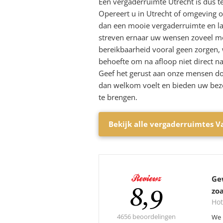
Een vergaderruimte Utrecht is dus t
Opereert u in Utrecht of omgeving o
dan een mooie vergaderruimte en la
streven ernaar uw wensen zoveel moge
bereikbaarheid vooral geen zorgen, w
behoefte om na afloop niet direct na
Geef het gerust aan onze mensen doo
dan welkom voelt en bieden uw bez
te brengen.
Bekijk alle vergaderruimtes V
Ge
zo
Gemidde
8,9
Hot
4656 beoordelingen
We 