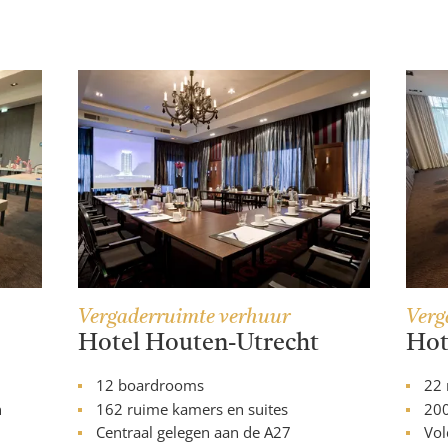
Vergaderruimte verhuur
Verg
Hotel Houten-Utrecht
Hot
12 boardrooms
22 
n
162 ruime kamers en suites
200
Centraal gelegen aan de A27
Vol