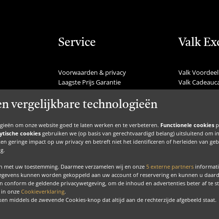
Service
Valk Ex
Voorwaarden & privacy
Valk Voordeel
Laagste Prijs Garantie
Valk Cadeauc
Veelgestelde vragen
Valk Suites
Nieuws
Valk Jobs
en vergelijkbare technologieën
Communicatie
Valk Exclusie
Nieuwsbrief
Valk Voor Thu
ogieën om onze website goed te laten werken en te verbeteren.
Functionele cookies
p
Zakelijke inspiratie
Valk Exclusief 
ytische cookies
gebruiken we (op basis van gerechtvaardigd belang) uitsluitend om inzic
Inspiratie
MVO
en geringe impact op uw privacy en betreft niet het identificeren of herleiden van g
BTW regeling
Contact
g.
en met uw toestemming. Daarmee verzamelen wij en onze
5 externe partners
informati
gegevens kunnen worden gekoppeld aan uw account of reservering en kunnen u daardoo
n conform de geldende privacywetgeving, om de inhoud en advertenties beter af te 
u in onze
Cookieverklaring
.
Copyrig
acebook
Instagram
LinkedIn
ken middels de zwevende Cookies-knop dat altijd aan de rechterzijde afgebeeld staat.