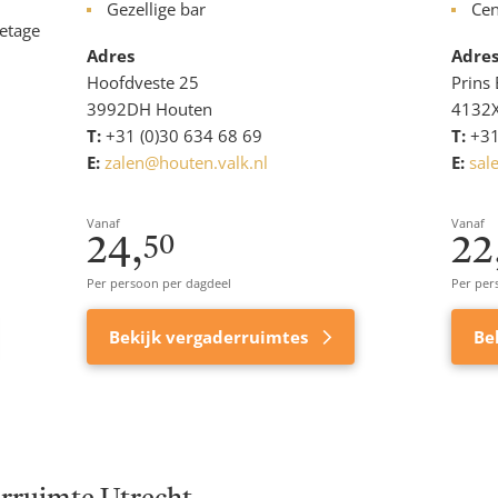
Gezellige bar
Cen
etage
Adres
Adre
Hoofdveste 25
Prins
3992DH Houten
4132X
T:
+31 (0)30 634 68 69
T:
+31
E:
zalen@houten.valk.nl
E:
sal
Vanaf
Vanaf
24,
22
50
Per persoon per dagdeel
Per per
Bekijk vergaderruimtes
Be