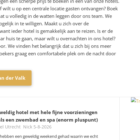
egen een scherpe prijs te boeken in een van onze hotels.
f wilt u op een centrale locatie gasten ontvangen? Boek
at u volledig in de watten leggen door ons team. We
lijk in te willigen. Maakt u zich over de
ant ieder hotel is gemakkelijk aan te reizen. Is er de
ar huis te gaan, maar wilt u overnachten in ons hotel?
r. We vinden het belangrijk dat u zich bij ons meer
oekers graag een comfortabele plek om de nacht door
an der Valk
weldig hotel met hele fijne voorzieningen
als een zwembad en spa (enorm pluspunt)
lde
el Utrecht
Nick
5-8-2026
hebben een geweldig weekend gehad waarin we echt