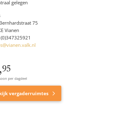
traal gelegen
s
 Bernhardstraat 75
E Vianen
(0)347325921
es@vianen.valk.nl
,
95
soon per dagdeel
kijk vergaderruimtes