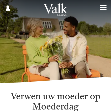
Gespaard
€
Registreren
0,00
Verwen uw moeder op
Moederdag