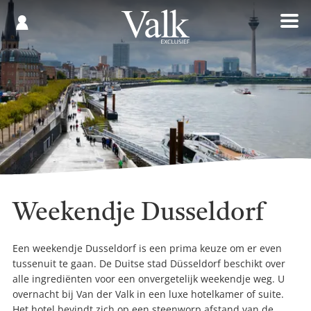
Gespaard
€
Registreren
0,00
Weekendje Dusseldorf
Een weekendje Dusseldorf is een prima keuze om er even
tussenuit te gaan. De Duitse stad Düsseldorf beschikt over
alle ingrediënten voor een onvergetelijk weekendje weg. U
overnacht bij Van der Valk in een luxe hotelkamer of suite.
Het hotel bevindt zich op een steenworp afstand van de