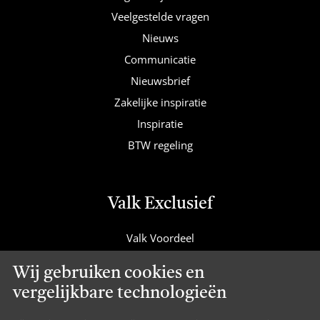
Veelgestelde vragen
Nieuws
Communicatie
Nieuwsbrief
Zakelijke inspiratie
Inspiratie
BTW regeling
Valk Exclusief
Valk Voordeel
Valk Cadeaucard
Wij gebruiken cookies en
Valk Suites
vergelijkbare technologieën
Valk Jobs