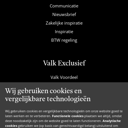
Communicatie
Nieuwsbrief
Zakelijke inspiratie
Inspiratie
BTW regeling
Valk Exclusief
Valk Voordeel
Valk Cadeaucard
Wij gebruiken cookies en
Valk Suites
vergelijkbare technologieën
Valk Jobs
Valk Exclusief Membership
Wij gebruiken cookies en vergelijkbare technologieën om onze website goed te
laten werken en te verbeteren.
Functionele cookies
plaatsen we altijd, omdat
Valk Voor Thuis
deze noodzakelijk zijn om de website goed te laten functioneren.
Analytische
cookies
gebruiken we (op basis van gerechtvaardigd belang) uitsluitend om