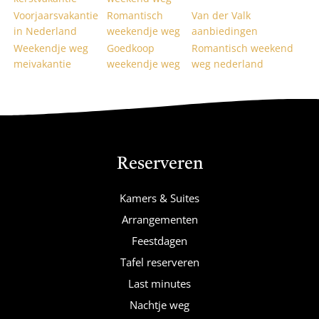
Voorjaarsvakantie
Romantisch
Van der Valk
in Nederland
weekendje weg
aanbiedingen
Weekendje weg
Goedkoop
Romantisch weekend
meivakantie
weekendje weg
weg nederland
Reserveren
Kamers & Suites
Arrangementen
Feestdagen
Tafel reserveren
Last minutes
Nachtje weg