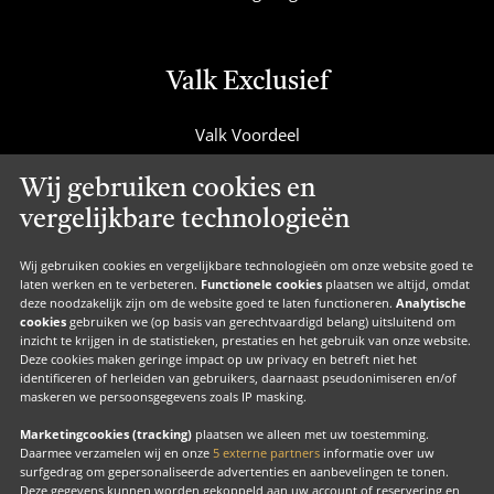
Valk Exclusief
Valk Voordeel
Valk Cadeaucard
Wij gebruiken cookies en
Valk Suites
vergelijkbare technologieën
Valk Jobs
Valk Exclusief Membership
Wij gebruiken cookies en vergelijkbare technologieën om onze website goed te
laten werken en te verbeteren.
Functionele cookies
plaatsen we altijd, omdat
Valk Voor Thuis
deze noodzakelijk zijn om de website goed te laten functioneren.
Analytische
cookies
gebruiken we (op basis van gerechtvaardigd belang) uitsluitend om
Valk Exclusief Zakelijk
inzicht te krijgen in de statistieken, prestaties en het gebruik van onze website.
Deze cookies maken geringe impact op uw privacy en betreft niet het
MVO
identificeren of herleiden van gebruikers, daarnaast pseudonimiseren en/of
Contact
maskeren we persoonsgegevens zoals IP masking.
Marketingcookies (tracking)
plaatsen we alleen met uw toestemming.
Daarmee verzamelen wij en onze
5 externe partners
informatie over uw
surfgedrag om gepersonaliseerde advertenties en aanbevelingen te tonen.
Facebook
Instagram
LinkedIn
Deze gegevens kunnen worden gekoppeld aan uw account of reservering en