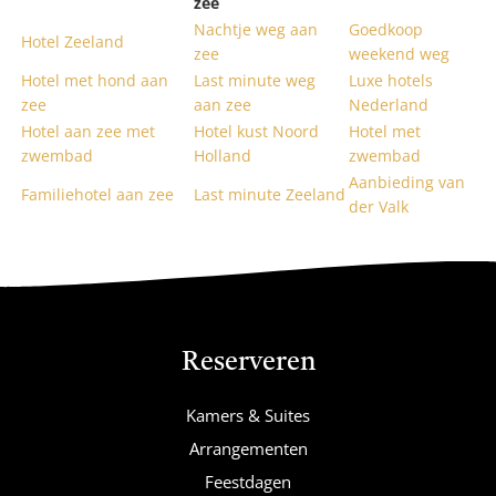
zee
Nachtje weg aan
Goedkoop
Hotel Zeeland
zee
weekend weg
Hotel met hond aan
Last minute weg
Luxe hotels
zee
aan zee
Nederland
Hotel aan zee met
Hotel kust Noord
Hotel met
zwembad
Holland
zwembad
Aanbieding van
Familiehotel aan zee
Last minute Zeeland
der Valk
Reserveren
Kamers & Suites
Arrangementen
Feestdagen