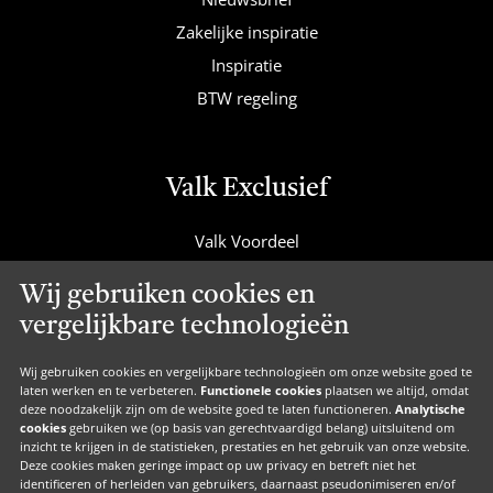
Zakelijke inspiratie
Inspiratie
BTW regeling
Valk Exclusief
Valk Voordeel
Valk Cadeaucard
Wij gebruiken cookies en
Valk Suites
vergelijkbare technologieën
Valk Jobs
Valk Exclusief Membership
Wij gebruiken cookies en vergelijkbare technologieën om onze website goed te
laten werken en te verbeteren.
Functionele cookies
plaatsen we altijd, omdat
Valk Voor Thuis
deze noodzakelijk zijn om de website goed te laten functioneren.
Analytische
cookies
gebruiken we (op basis van gerechtvaardigd belang) uitsluitend om
Valk Exclusief Zakelijk
inzicht te krijgen in de statistieken, prestaties en het gebruik van onze website.
Deze cookies maken geringe impact op uw privacy en betreft niet het
MVO
identificeren of herleiden van gebruikers, daarnaast pseudonimiseren en/of