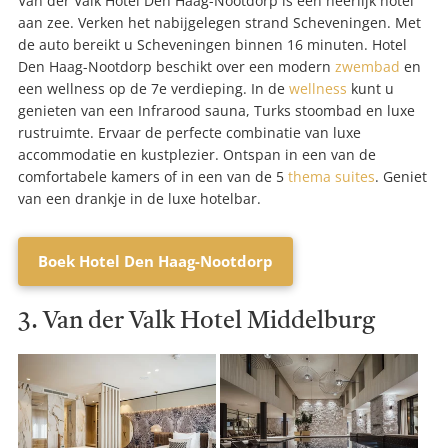
Van der Valk Hotel Den Haag-Nootdorp is een heerlijk hotel
aan zee. Verken het nabijgelegen strand Scheveningen. Met
de auto bereikt u Scheveningen binnen 16 minuten. Hotel
Den Haag-Nootdorp beschikt over een modern
zwembad
en
een wellness op de 7e verdieping. In de
wellness
kunt u
genieten van een Infrarood sauna, Turks stoombad en luxe
rustruimte. Ervaar de perfecte combinatie van luxe
accommodatie en kustplezier. Ontspan in een van de
comfortabele kamers of in een van de 5
thema suites
. Geniet
van een drankje in de luxe hotelbar.
Boek Hotel Den Haag-Nootdorp
3. Van der Valk Hotel Middelburg