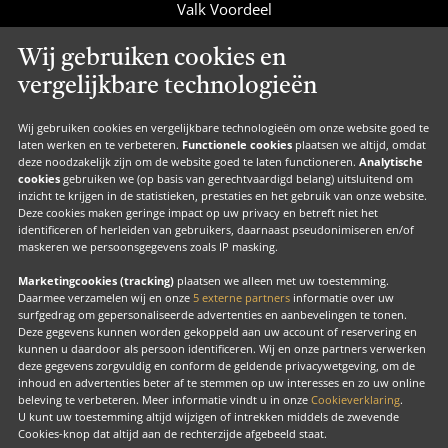
Valk Voordeel
Valk Cadeaucard
Wij gebruiken cookies en
Valk Suites
vergelijkbare technologieën
Valk Jobs
Valk Exclusief Membership
Wij gebruiken cookies en vergelijkbare technologieën om onze website goed te
laten werken en te verbeteren.
Functionele cookies
plaatsen we altijd, omdat
Valk Voor Thuis
deze noodzakelijk zijn om de website goed te laten functioneren.
Analytische
cookies
gebruiken we (op basis van gerechtvaardigd belang) uitsluitend om
Valk Exclusief Zakelijk
inzicht te krijgen in de statistieken, prestaties en het gebruik van onze website.
Deze cookies maken geringe impact op uw privacy en betreft niet het
MVO
identificeren of herleiden van gebruikers, daarnaast pseudonimiseren en/of
maskeren we persoonsgegevens zoals IP masking.
Contact
Marketingcookies (tracking)
plaatsen we alleen met uw toestemming.
Daarmee verzamelen wij en onze
5 externe partners
informatie over uw
surfgedrag om gepersonaliseerde advertenties en aanbevelingen te tonen.
Facebook
Instagram
LinkedIn
Deze gegevens kunnen worden gekoppeld aan uw account of reservering en
kunnen u daardoor als persoon identificeren. Wij en onze partners verwerken
deze gegevens zorgvuldig en conform de geldende privacywetgeving, om de
inhoud en advertenties beter af te stemmen op uw interesses en zo uw online
beleving te verbeteren. Meer informatie vindt u in onze
Cookieverklaring
.
U kunt uw toestemming altijd wijzigen of intrekken middels de zwevende
Copyright
Cookies-knop dat altijd aan de rechterzijde afgebeeld staat.