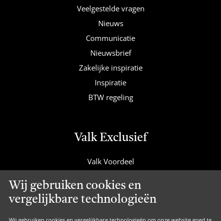
Veelgestelde vragen
Nieuws
Communicatie
Nieuwsbrief
Zakelijke inspiratie
Inspiratie
BTW regeling
Valk Exclusief
Valk Voordeel
Valk Cadeaucard
Wij gebruiken cookies en
Valk Suites
vergelijkbare technologieën
Valk Jobs
Valk Exclusief Membership
Wij gebruiken cookies en vergelijkbare technologieën om onze website goed te