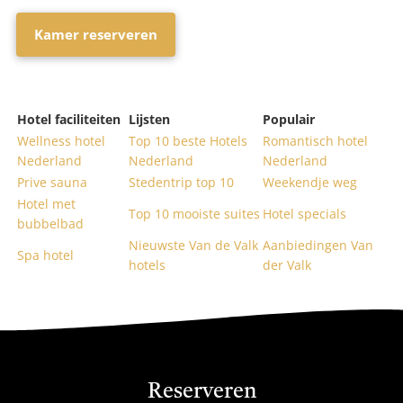
Kamer reserveren
Hotel faciliteiten
Lijsten
Populair
Wellness hotel
Top 10 beste Hotels
Romantisch hotel
Nederland
Nederland
Nederland
Prive sauna
Stedentrip top 10
Weekendje weg
Hotel met
Top 10 mooiste suites
Hotel specials
bubbelbad
Nieuwste Van de Valk
Aanbiedingen Van
Spa hotel
hotels
der Valk
Reserveren