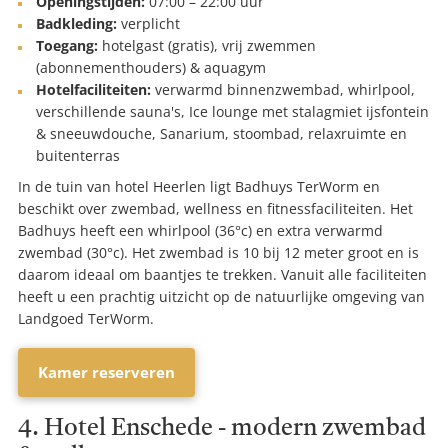
Openingstijden:
07:00 – 22:00 uur
Badkleding:
verplicht
Toegang:
hotelgast (gratis), vrij zwemmen
(abonnementhouders) & aquagym
Hotelfaciliteiten:
verwarmd binnenzwembad, whirlpool,
verschillende sauna's, Ice lounge met stalagmiet ijsfontein
& sneeuwdouche, Sanarium, stoombad, relaxruimte en
buitenterras
In de tuin van hotel Heerlen ligt Badhuys TerWorm en
beschikt over zwembad, wellness en fitnessfaciliteiten. Het
Badhuys heeft een whirlpool (36°c) en extra verwarmd
zwembad (30°c). Het zwembad is 10 bij 12 meter groot en is
daarom ideaal om baantjes te trekken. Vanuit alle faciliteiten
heeft u een prachtig uitzicht op de natuurlijke omgeving van
Landgoed TerWorm.
Kamer reserveren
4. Hotel Enschede - modern zwembad