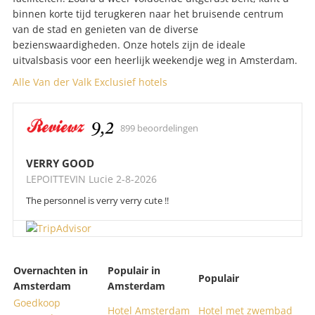
binnen korte tijd terugkeren naar het bruisende centrum
van de stad en genieten van de diverse
bezienswaardigheden. Onze hotels zijn de ideale
uitvalsbasis voor een heerlijk weekendje weg in Amsterdam.
Alle Van der Valk Exclusief hotels
Gemiddelde
9,2
899 beoordelingen
score:
VERRY GOOD
Hotel
LEPOITTEVIN Lucie
2-8-2026
Amsterdam
The personnel is verry verry cute !!
Zuidas
Overnachten in
Populair in
Populair
Amsterdam
Amsterdam
Goedkoop
Hotel Amsterdam
Hotel met zwembad