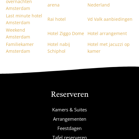
overnachten
arena
Nederland
Amsterdam
Last minute hotel
Rai hotel
Vd Valk aanbiedingen
Amsterdam
Weekend
Hotel Ziggo Dome
Hotel arrangement
Amsterdam
Familiekamer
Hotel nabij
Hotel met jacuzzi op
Amsterdam
Schiphol
kamer
Reserveren
Kamers & Suites
Arrangementen
Feestdagen
Tafel reserveren