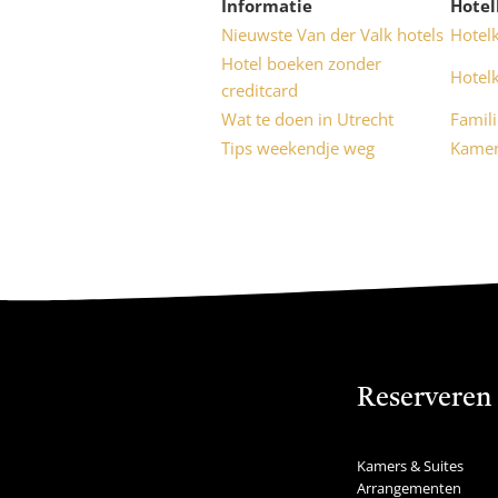
Informatie
Hote
Nieuwste Van der Valk hotels
Hotel
Hotel boeken zonder
Hotel
creditcard
Wat te doen in Utrecht
Famil
Tips weekendje weg
Kamer
Reserveren
Kamers & Suites
Arrangementen