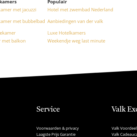
lkamers
Populair
kamer met jacuzzi
Hotel met zwembad Nederland
kamer met bubbelbad
Aanbiedingen van der valk
iekamer
Luxe Hotelkamers
 met balkon
Weekendje weg last minute
Service
Valk Ex
Voorwaarden & privacy
Valk Voordeel
Laagste Prijs Garantie
Valk Cadeauc