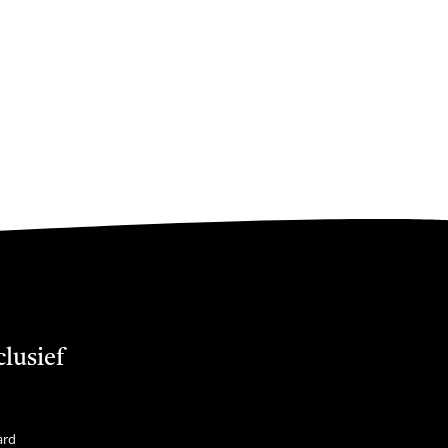
clusief
ard