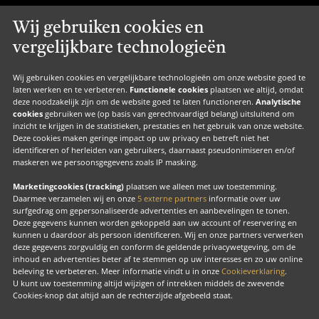
Valk Cadeaucard
Wij gebruiken cookies en
Valk Suites
vergelijkbare technologieën
Valk Jobs
Valk Exclusief Membership
Wij gebruiken cookies en vergelijkbare technologieën om onze website goed te
laten werken en te verbeteren.
Functionele cookies
plaatsen we altijd, omdat
Valk Voor Thuis
deze noodzakelijk zijn om de website goed te laten functioneren.
Analytische
cookies
gebruiken we (op basis van gerechtvaardigd belang) uitsluitend om
Valk Exclusief Zakelijk
inzicht te krijgen in de statistieken, prestaties en het gebruik van onze website.
Deze cookies maken geringe impact op uw privacy en betreft niet het
MVO
identificeren of herleiden van gebruikers, daarnaast pseudonimiseren en/of
maskeren we persoonsgegevens zoals IP masking.
Contact
Marketingcookies (tracking)
plaatsen we alleen met uw toestemming.
Daarmee verzamelen wij en onze
5 externe partners
informatie over uw
surfgedrag om gepersonaliseerde advertenties en aanbevelingen te tonen.
Facebook
Instagram
LinkedIn
Deze gegevens kunnen worden gekoppeld aan uw account of reservering en
kunnen u daardoor als persoon identificeren. Wij en onze partners verwerken
deze gegevens zorgvuldig en conform de geldende privacywetgeving, om de
inhoud en advertenties beter af te stemmen op uw interesses en zo uw online
beleving te verbeteren. Meer informatie vindt u in onze
Cookieverklaring
.
U kunt uw toestemming altijd wijzigen of intrekken middels de zwevende
Copyright
Cookies-knop dat altijd aan de rechterzijde afgebeeld staat.
Cook