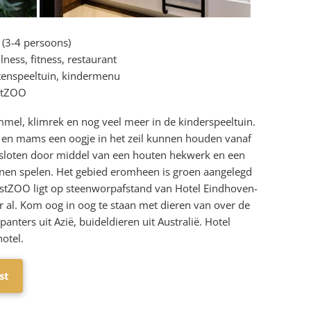
 (3-4 persoons)
ess, fitness, restaurant
tenspeeltuin, kindermenu
estZOO
mmel, klimrek en nog veel meer in de kinderspeeltuin.
s en mams een oogje in het zeil kunnen houden vanaf
fgesloten door middel van een houten hekwerk en een
nnen spelen. Het gebied eromheen is groen aangelegd
stZOO ligt op steenworpafstand van Hotel Eindhoven-
r al. Kom oog in oog te staan met dieren van over de
anters uit Azië, buideldieren uit Australië. Hotel
otel.
st