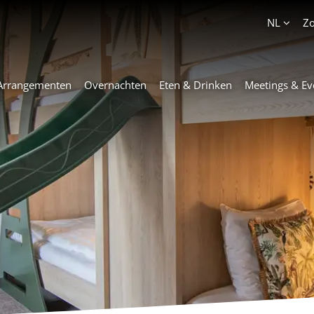
Account
NL
Z
Arrangementen
Overnachten
Eten & Drinken
Meetings & Ev