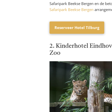
Safaripark Beekse Bergen en de bet
Safaripark Beekse Bergen
arrangeme
Reserveer Hotel Tilburg
2. Kinderhotel Eindhov
Zoo