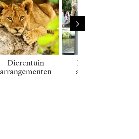
Dierentuin
Hotels met
arrangementen
speeltuinen