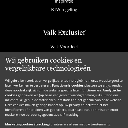
Inspiratie
BTW regeling
Valk Exclusief
Valk Voordeel
Valk Cadeaucard
Wij gebruiken cookies en
Valk Suites
vergelijkbare technologieën
Valk Jobs
Valk Exclusief Membership
Wij gebruiken cookies en vergelijkbare technologieën om onze website goed te
laten werken en te verbeteren.
Functionele cookies
plaatsen we altijd, omdat
Valk Voor Thuis
deze noodzakelijk zijn om de website goed te laten functioneren.
Analytische
cookies
gebruiken we (op basis van gerechtvaardigd belang) uitsluitend om
Valk Exclusief Zakelijk
inzicht te krijgen in de statistieken, prestaties en het gebruik van onze website.
Deze cookies maken geringe impact op uw privacy en betreft niet het
MVO
identificeren of herleiden van gebruikers, daarnaast pseudonimiseren en/of
Contact
maskeren we persoonsgegevens zoals IP masking.
Marketingcookies (tracking)
plaatsen we alleen met uw toestemming.