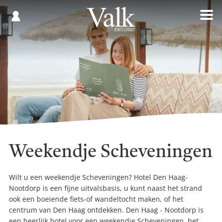
Gespaard
€
Registreren
0,00
Weekendje Scheveningen
Wilt u een weekendje Scheveningen? Hotel Den Haag-
Nootdorp is een fijne uitvalsbasis, u kunt naast het strand
ook een boeiende fiets-of wandeltocht maken, of het
centrum van Den Haag ontdekken. Den Haag - Nootdorp is
een heerlijk hotel voor een weekendje Scheveningen, het