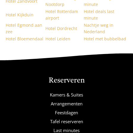
Hotel Zandvoort
Nootdorp
minute
Hotel Rotterdam
Hotel deals last
Hotel Kijkduin
airport
minute
Hotel Egmond aan
Nachtje weg in
Hotel Dordrecht
zee
Nederland
Hotel Bloemendaal
Hotel Leiden
Hotel met bubbelbad
Reserveren
Kamers & Suites
Arrangementen
Feestdagen
Tafel reserveren
Last minutes