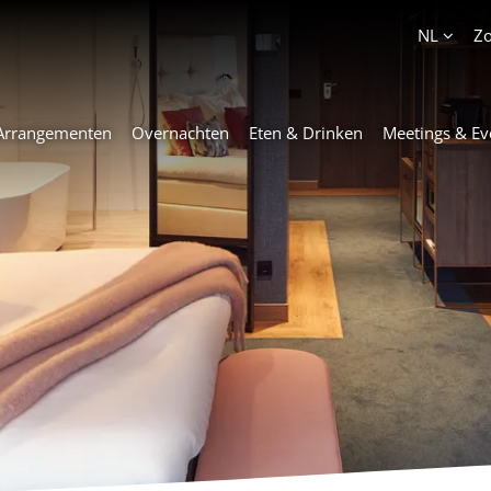
Account
NL
Z
Arrangementen
Overnachten
Eten & Drinken
Meetings & Ev