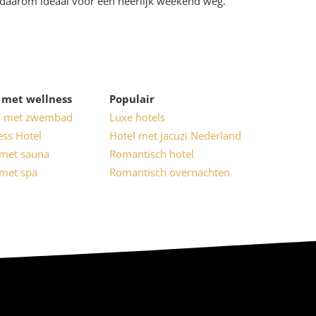
daarom ideaal voor een heerlijk weekend weg.
 met wellness
Populair
s met zwembad
Luxe hotels
ess Hotel
Hotel met jacuzi Nederland
 met sauna
Romantisch hotel
 met spa
Romantisch overnachten