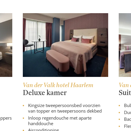
Van der Valk hotel Haarlem
Van 
Deluxe kamer
Sui
Kingsize tweepersoonsbed voorzien
Bu
van topper en tweepersoons dekbed
Duo
oppers
Inloop regendouche met aparte
Bad
handdouche
Fle
Airconditioning