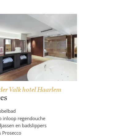
der Valk hotel Haarlem
tes
bbelbad
 inloop regendouche
jassen en badslippers
s Prosecco