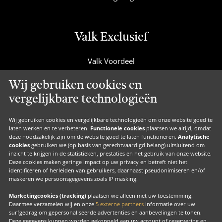
Valk Exclusief
Valk Voordeel
Valk Cadeaucard
Wij gebruiken cookies en
Valk Suites
vergelijkbare technologieën
Valk Jobs
Valk Exclusief Membership
Wij gebruiken cookies en vergelijkbare technologieën om onze website goed te
laten werken en te verbeteren.
Functionele cookies
plaatsen we altijd, omdat
Valk Voor Thuis
deze noodzakelijk zijn om de website goed te laten functioneren.
Analytische
cookies
gebruiken we (op basis van gerechtvaardigd belang) uitsluitend om
Valk Exclusief Zakelijk
inzicht te krijgen in de statistieken, prestaties en het gebruik van onze website.
Deze cookies maken geringe impact op uw privacy en betreft niet het
MVO
identificeren of herleiden van gebruikers, daarnaast pseudonimiseren en/of
Contact
maskeren we persoonsgegevens zoals IP masking.
Marketingcookies (tracking)
plaatsen we alleen met uw toestemming.
Daarmee verzamelen wij en onze
5 externe partners
informatie over uw
surfgedrag om gepersonaliseerde advertenties en aanbevelingen te tonen.
Facebook
Instagram
LinkedIn
Deze gegevens kunnen worden gekoppeld aan uw account of reservering en