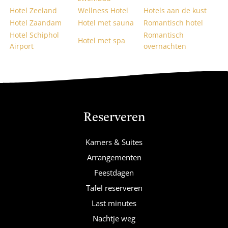
Hotel Zeeland
Wellness Hotel
Hotels aan de kust
Hotel Zaandam
Hotel met sauna
Romantisch hotel
Hotel Schiphol
Romantisch
Hotel met spa
Airport
overnachten
Reserveren
Kamers & Suites
Arrangementen
Feestdagen
Tafel reserveren
Last minutes
Nachtje weg