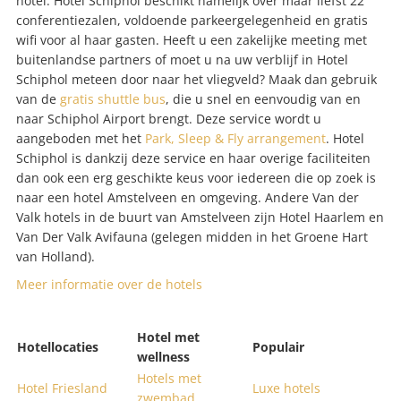
hotel. Hotel Schiphol beschikt namelijk over maar liefst 22
conferentiezalen, voldoende parkeergelegenheid en gratis
wifi voor al haar gasten. Heeft u een zakelijke meeting met
buitenlandse partners of moet u na uw verblijf in Hotel
Schiphol meteen door naar het vliegveld? Maak dan gebruik
van de
gratis shuttle bus
, die u snel en eenvoudig van en
naar Schiphol Airport brengt. Deze service wordt u
aangeboden met het
Park, Sleep & Fly arrangement
. Hotel
Schiphol is dankzij deze service en haar overige faciliteiten
dan ook een erg geschikte keus voor iedereen die op zoek is
naar een hotel Amstelveen en omgeving. Andere Van der
Valk hotels in de buurt van Amstelveen zijn Hotel Haarlem en
Van Der Valk Avifauna (gelegen midden in het Groene Hart
van Holland).
Meer informatie over de hotels
Hotel met
Hotellocaties
Populair
wellness
Hotels met
Hotel Friesland
Luxe hotels
zwembad