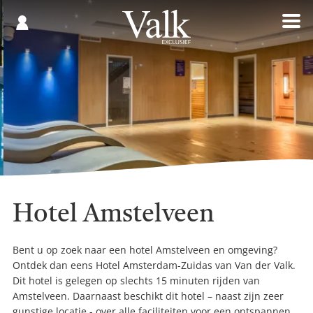
Gespaard
€
Registreren
0,00
Hotel Amstelveen
Bent u op zoek naar een hotel Amstelveen en omgeving?
Ontdek dan eens Hotel Amsterdam-Zuidas van Van der Valk.
Dit hotel is gelegen op slechts 15 minuten rijden van
Amstelveen. Daarnaast beschikt dit hotel – naast zijn zeer
gunstige locatie - over alle faciliteiten voor een ontspannen