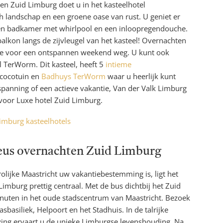
en Zuid Limburg doet u in het kasteelhotel
 landschap en een groene oase van rust. U geniet er
, een badkamer met whirlpool en een inloopregendouche.
lkon langs de zijvleugel van het kasteel! Overnachten
tie voor een ontspannen weekend weg. U kunt ook
 TerWorm. Dit kasteel, heeft 5
intieme
ococotuin en
Badhuys TerWorm
waar u heerlijk kunt
panning of een actieve vakantie, Van der Valk Limburg
 voor Luxe hotel Zuid Limburg.
imburg kasteelhotels
ueus overnachten Zuid Limburg
olijke Maastricht uw vakantiebestemming is, ligt het
Limburg prettig centraal. Met de bus dichtbij het Zuid
inuten in het oude stadscentrum van Maastricht. Bezoek
basiliek, Helpoort en het Stadhuis. In de talrijke
ving ervaart u de unieke Limburgse levenshouding. Na