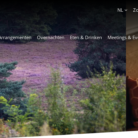
Account
NL
Z
Arrangementen
Overnachten
Eten & Drinken
Meetings & Ev