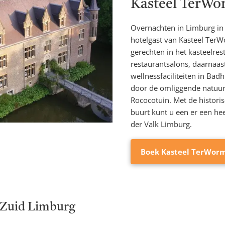
Kasteel TerWo
Overnachten in Limburg in 
hotelgast van Kasteel TerW
gerechten in het kasteelres
restaurantsalons, daarnaas
wellnessfaciliteiten in B
door de omliggende natuur
Rococotuin. Met de histori
buurt kunt u een er een h
der Valk Limburg.
Boek Kasteel TerWor
 Zuid Limburg