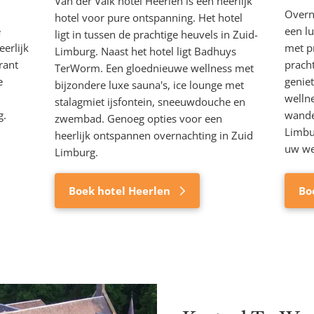
Van der Valk hotel Heerlen is een heerlijk
Overn
hotel voor pure ontspanning. Het hotel
e
een l
ligt in tussen de prachtige heuvels in Zuid-
erlijk
met pr
Limburg. Naast het hotel ligt Badhuys
rant
prach
TerWorm. Een gloednieuwe wellness met
e
geniet
bijzondere luxe sauna's, ice lounge met
wellne
stalagmiet ijsfontein, sneeuwdouche en
g.
wandel
zwembad. Genoeg opties voor een
Limbur
heerlijk ontspannen overnachting in Zuid
uw we
Limburg.
Boek hotel Heerlen
Bo