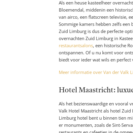
Als een heuse kasteelheer overnacht
Bloemendal, middenin een historisch
van airco, een flatscreen televisie
Sommige kamers hebben zelfs een ba
Zuid Limburg is dus de perfecte op
overnachten Zuid Limburg in Kasteel
restaurantsalons
, een historische R
ontspannen. Of u nu komt voor onts
biedt voor ieder wat wils en perfect
Meer informatie over Van der Valk L
Hotel Maastricht: lux
Als het bezienswaardige en vooral vr
Valk Hotel Maastricht als hotel Zuid 
Limburg hotel bent u binnen tien m
er monumenten, zoals de Sint-Servaas
restaurants en cafeetjes in de omge