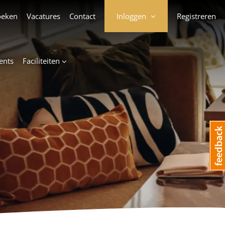
oeken
Vacatures
Contact
Inloggen
Registreren
ents
Faciliteiten