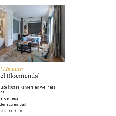
l Limburg
el Bloemendal
luxe kasteelkamers en wellness-
tes
e wellness
dern zwembad
ness centrum